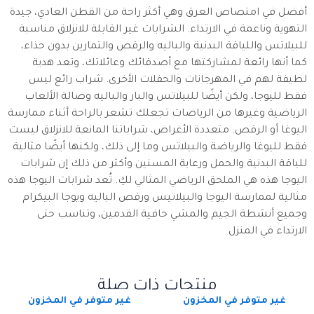
أفضل في امتصاص العرق وهي أكثر راحة من القطن العادي، جيدة
التهوية وناعمة في الارتداء. الشرابات غير القابلة للانزلاق مناسبة
للبيلاتس واللياقة البدنية والباليه والرقص والتمارين بدون حذاء،
كما أنها رائعة لمشاركتها مع أصدقائك وعائلاتك، وتعد هدية
لطيفة لهم في المهرجانات والحفلات الأخرى. شراب رائع ليس
فقط لليوجا، ولكن أيضًا للبيلاتس والبار والباليه وصالة الألعاب
الرياضية وغيرها من الرياضات تجعلك تشعر بالراحة أثناء ممارسة
اليوغا أو الرقص. متعددة الأغراض، شراباتنا المانعة للانزلاق ليست
فقط لليوغا والرياضة والبيلاتس وما إلى ذلك، ولكنها أيضًا مثالية
للياقة البدنية والحمل ورعاية المسنين وأكثر من ذلك إن شرابات
اليوجا هذه هي الملحق الرياضي المثالي لكِ. تُعد شرابات اليوجا هذه
مثالية لممارسة اليوجا والبيلاتيس ورقص الباليه ويوجا البيكرام
وجميع أنشطة الجيم والمشي حافية القدمين، وتناسب حتى
الارتداء في المنزل
منتجات ذات صلة
غير متوفر في المخزون
غير متوفر في المخزون