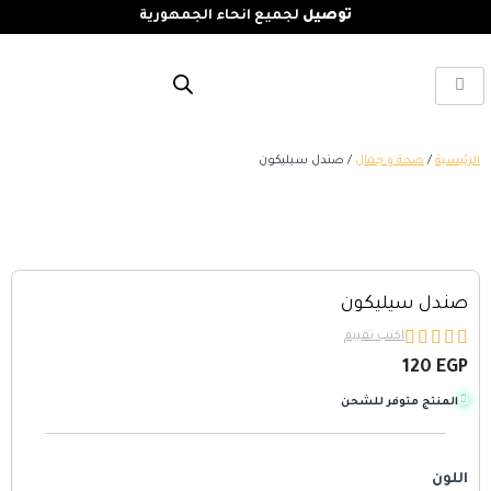
توصيل
لجميع انحاء الجمهورية
الرئيسية
/
صحة و جمال
/ صندل سيليكون
صندل سيليكون





اكتب تقييم
120
EGP
المنتج متوفر للشحن
اللون