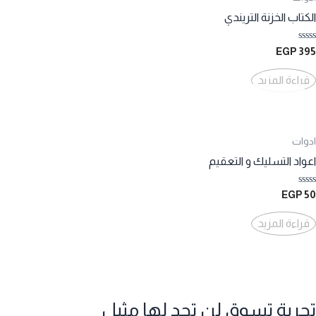
الكتاب الخزنة التريندي
تم
EGP
395
التقييم
0
من
قراءة المزيد
5
ادوات
اعواد التسليك و التعقيم
تم
EGP
50
التقييم
0
من
قراءة المزيد
5
تجربة تسوق لن تجد لها مثيل