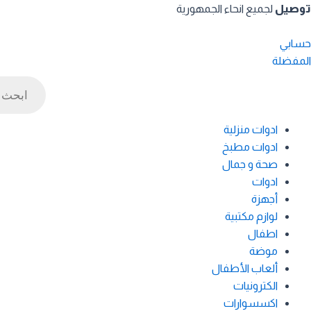
خطي
توصيل
لجميع انحاء الجمهورية
لى
لمحتوى
حسابي
المفضلة
Products
search
ادوات منزلية
ادوات مطبخ
صحة و جمال
ادوات
أجهزة
لوازم مكتبية
اطفال
موضة
ألعاب الأطفال
الكترونيات
اكسسوارات