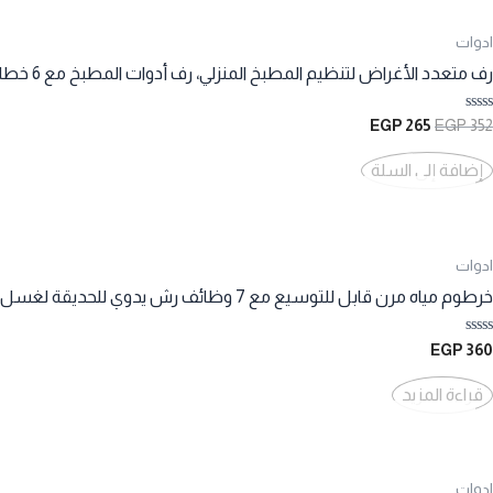
ادوات
رف متعدد الأغراض لتنظيم المطبخ المنزلي، رف أدوات المطبخ مع 6 خطافات متحركة قابلة للإزالة، رف تعليق للأدوات والمعاطف والسترات والملابس، 60 سم
تم
السعر
السعر
EGP
265
EGP
352
التقييم
الأصلي
الحالي
0
هو:
هو:
من
إضافة إلى السلة
5
265 EGP.
352 EGP.
ادوات
خرطوم مياه مرن قابل للتوسيع مع 7 وظائف رش يدوي للحديقة لغسل السيارة وسقي الحديقة والفناء (اخضر)
تم
EGP
360
التقييم
0
من
قراءة المزيد
5
ادوات