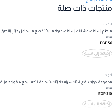
منتجات ذات صلة
ادوات
منظم اسلاك، مشابك اسلاك، عبوة من 10 قطع من حامل ذاتي اللصق (بينك))
تم
EGP
56
التقييم
0
من
إضافة إلى السلة
5
ادوات
مجموعة ادوات رفع الاثاث – رافعة اثاث شديدة التحمل مع 4 قواعد مزلقة لسهولة الحركة والامان، وسادات قابلة للدوران 360 درجة، مناسبة للكنب والثلاجات
تم
EGP
310
التقييم
0
من
إضافة إلى السلة
5