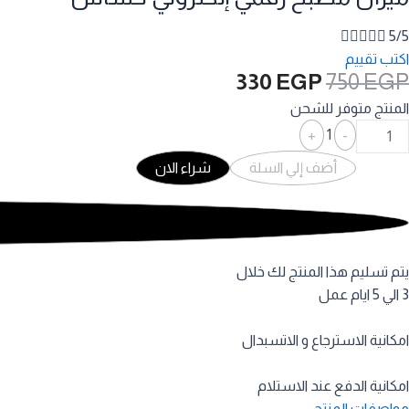





5/5
اكتب تقييم
السعر
السعر
330
EGP
750
EGP
الأصلي
الحالي
المنتج متوفر للشحن
هو:
هو:
Quantity
+
1
-
330 EGP.
750 EGP.
أضف إلي السلة
شراء الان
يتم تسليم هذا المنتج لك خلال
3 الي 5 ايام عمل
امكانية الاسترجاع و الاتسبدال
امكانية الدفع عند الاستلام
مواصفات المنتج