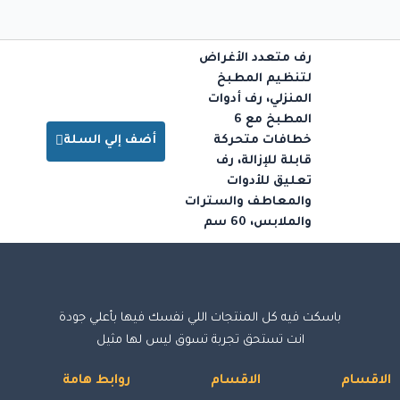
رف متعدد الأغراض
لتنظيم المطبخ
المنزلي، رف أدوات
المطبخ مع 6
خطافات متحركة
أضف إلي السلة
قابلة للإزالة، رف
تعليق للأدوات
والمعاطف والسترات
والملابس، 60 سم
باسكت فيه كل المنتجات اللي نفسك فيها بأعلي جودة
انت تستحق تجربة تسوق ليس لها مثيل
الاقسام
الاقسام
روابط هامة