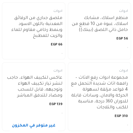
ادوات
ادوات
منظم اسلاك، مشابك
ملصق جداري من الرقائق
اسلاك، عبوة من 10 قطع من
المعدنية باللون الاسود
حامل ذاتي اللصق (بينك))
وبنمط رخامي مقاوم للماء
والزيت للمطبخ
EGP
56
EGP
66
ادوات
ادوات
مجموعة ادوات رفع الاثاث –
عاكس لتكييف الهواء، حاجب
رافعة اثاث شديدة التحمل مع
لنشر تيار تكييف الهواء
4 قواعد مزلقة لسهولة
وتوجيهه، قابل للسحب
الحركة والامان، وسادات قابلة
ومضاد للتدفق المباشر
للدوران 360 درجة، مناسبة
EGP
139
للكنب والثلاجات
EGP
310
غير متوفر في المخزون