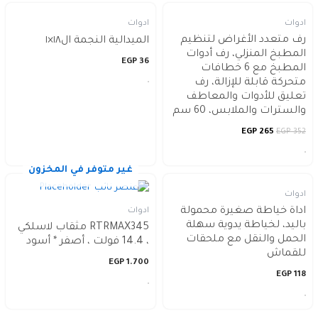
ادوات
ادوات
رف متعدد الأغراض لتنظيم
الميدالية النجمة ال١٨×١
المطبخ المنزلي، رف أدوات
EGP
36
المطبخ مع 6 خطافات
متحركة قابلة للإزالة، رف
تعليق للأدوات والمعاطف
والسترات والملابس، 60 سم
EGP
265
EGP
352
غير متوفر في المخزون
ادوات
اداة خياطة صغيرة محمولة
ادوات
باليد، لخياطة يدوية سهلة
RTRMAX345 مثقاب لاسلكي
الحمل والنقل مع ملحقات
، 14.4 فولت ، أصفر * أسود
للقماش
EGP
1.700
EGP
118