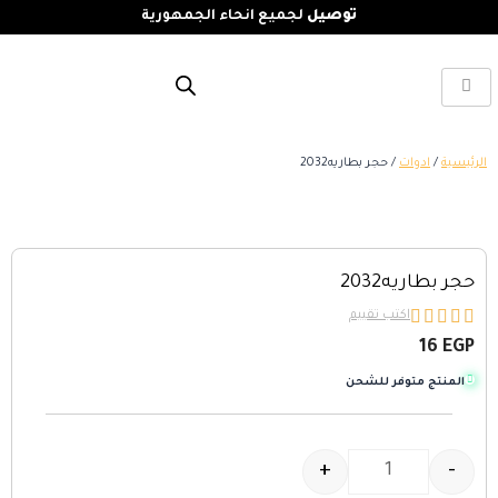
توصيل
لجميع انحاء الجمهورية
الرئيسية
/
ادوات
/ حجر بطاريه2032
حجر بطاريه2032





اكتب تقييم
16
EGP
المنتج متوفر للشحن
+
-