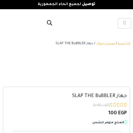
توصيل
لجميع انحاء الجمهورية
الرئيسية
/
صحة و جمال
/ جهاز SLAP THE BuBBLER
جهاز SLAP THE BuBBLER





اكتب تقييم
100
EGP
المنتج متوفر للشحن