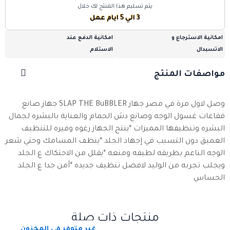
يتم تسليم هذا المنتج لك خلال
3 الي 5 ايام عمل
امكانية الاسترجاع و
امكانية الدفع عند
الاتسبدال
الاستلام
مواصفات المنتج
وصل لاول مرة في مصر جهاز SLAP THE BuBBLER جهاز صانع
فقاعات غسول الوجه وصانع دش الحمام والعناية بالبشره لجمال
البشره وتنظيفها المميزات *ينتج الجهاز رغوه وفيره للتنظيف
العميق دون التسبب في إجهاد الجلد *ينظف المسامك وحتي شعر
الوجه الناعم بطريقه لطيفه ومنعه *يقلل من الاحتكاك ع الجلد
ويجلب تجربه من الوليد لافضل تنظيف جديده *آمن جدا ع الجلد
الحساس
منتجات ذات صلة
غير متوفر في المخزون