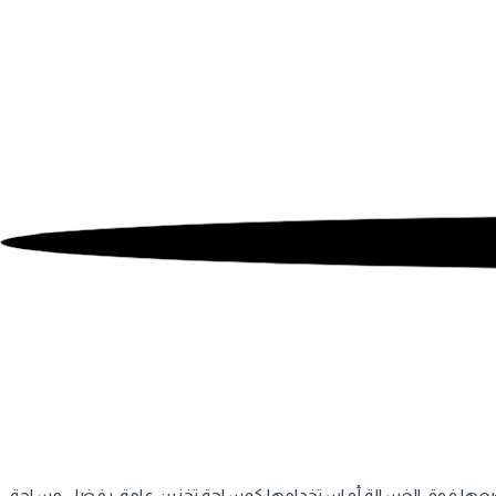
وضعها فوق الغسالة أو استخدامها كمساحة تخزين عامة. بفضل مساحة