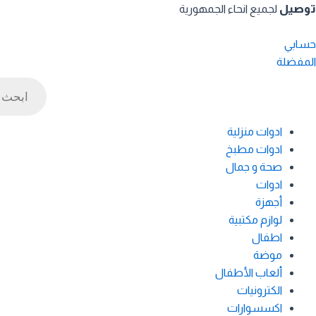
خطي
توصيل
لجميع انحاء الجمهورية
لى
لمحتوى
حسابي
المفضلة
Products
search
ادوات منزلية
ادوات مطبخ
صحة و جمال
ادوات
أجهزة
لوازم مكتبية
اطفال
موضة
ألعاب الأطفال
الكترونيات
اكسسوارات