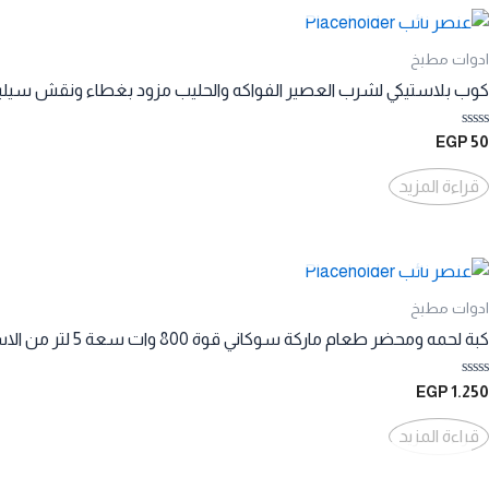
ادوات مطبخ
كوب بلاستيكي لشرب العصير الفواكه والحليب مزود بغطاء ونقش سيلي
تم
EGP
50
التقييم
0
من
قراءة المزيد
5
ادوات مطبخ
كبة لحمه ومحضر طعام ماركة سوكاني قوة 800 وات سعة 5 لتر من الاستانليستيل SK-7015
تم
EGP
1.250
التقييم
0
من
قراءة المزيد
5