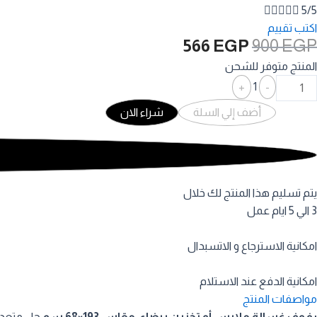





5/5
اكتب تقييم
السعر
السعر
566
EGP
900
EGP
الأصلي
الحالي
المنتج متوفر للشحن
هو:
هو:
Quantity
+
1
-
566 EGP.
900 EGP.
أضف إلي السلة
شراء الان
يتم تسليم هذا المنتج لك خلال
3 الي 5 ايام عمل
امكانية الاسترجاع و الاتسبدال
امكانية الدفع عند الاستلام
مواصفات المنتج
رفوف غسالة ملابس أو تخزين بيضاء، مقاس 193×68 سم
حل متعدد 