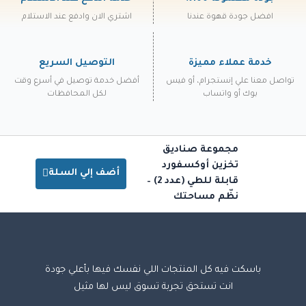
افضل جودة قهوة عندنا
اشتري الان وادفع عند الاستلام
خدمة عملاء مميزة
التوصيل السريع
تواصل معنا علي إنستجرام، أو فيس
أفضل خدمة توصيل في أسرع وقت
بوك أو واتساب
لكل المحافظات
مجموعة صناديق
تخزين أوكسفورد
أضف إلي السلة
قابلة للطي (عدد 2) –
نظّم مساحتك
باسكت فيه كل المنتجات اللي نفسك فيها بأعلي جودة
انت تستحق تجربة تسوق ليس لها مثيل