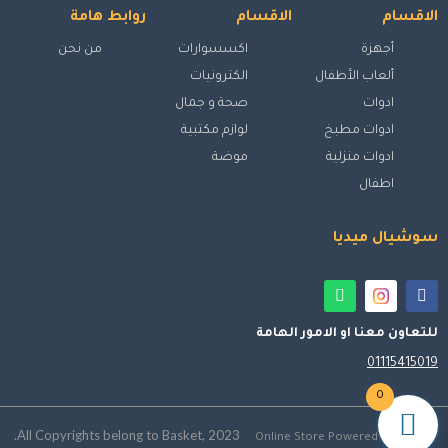
الاقسام
الاقسام
روابط هامة
أجهزة
اكسسوارات
من نحن
ألعاب الأطفال
الكترونيات
ادوات
صحة و جمال
ادوات مطبخ
لوازم مكتبية
ادوات منزلية
موضة
اطفال
سوشيال ميديا
للتعاون معنا او الامور الهامة
01115415019
0
All Copyrights belong to Basket, 2023.
Online Store Powered by ebaskt