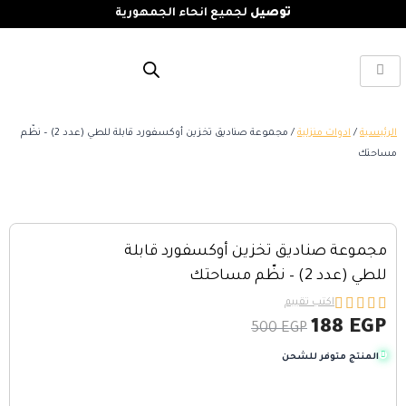
توصيل
لجميع انحاء الجمهورية
الرئيسية
/
ادوات منزلية
/ مجموعة صناديق تخزين أوكسفورد قابلة للطي (عدد 2) – نظّم
مساحتك
مجموعة صناديق تخزين أوكسفورد قابلة
للطي (عدد 2) – نظّم مساحتك





اكتب تقييم
188
EGP
500
EGP
المنتج متوفر للشحن