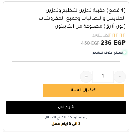
(4 قطع) حقيبة تخزين لتنظيم وتخزين
الملابس والبطانيات وجميع المفروشات
(لون أزرق) مصنوعة من الكابيتون





اكتب تقييم
236
EGP
450
EGP
المنتج متوفر للشحن
+
-
أضف إلي السلة
شراء الان
يتم تسليم هذا المنتج لك خلال
3 الي 5 ايام عمل