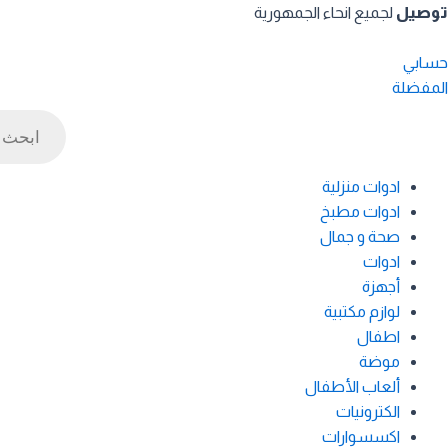
خطي
توصيل
لجميع انحاء الجمهورية
لى
لمحتوى
حسابي
المفضلة
Products
search
ادوات منزلية
ادوات مطبخ
صحة و جمال
ادوات
أجهزة
لوازم مكتبية
اطفال
موضة
ألعاب الأطفال
الكترونيات
اكسسوارات