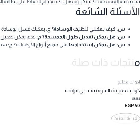
تقدم هذه الممسحة حلاً مبتكرًا وسهل الاستخدام للحفاظ على نظافة الأر
الأسئلة الشائعة
س: كيف يمكنني تنظيف الوسادة؟
ج:
يمكنك غسل الوسادة في
س: هل يمكن تعديل طول الممسحة؟
ج:
نعم، يمكن تعديل 
س: هل يمكن استخدامها على جميع أنواع الأرضيات؟
ج:
نعم،
منتجات ذات صلة
ادوات مطبخ
كوب عصير بشاليموه بنفسجي فراشه
تم
EGP
50
التقييم
0
من
قراءة المزيد
5