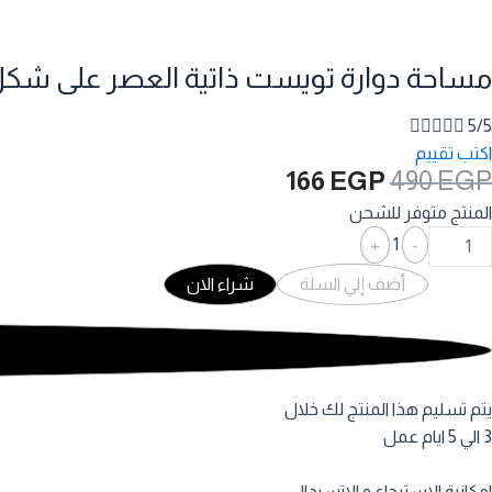
مساحة دوارة تويست ذاتية العصر على ش





5/5
اكتب تقييم
السعر
السعر
166
EGP
490
EGP
الأصلي
الحالي
المنتج متوفر للشحن
هو:
هو:
Quantity
+
1
-
166 EGP.
490 EGP.
أضف إلي السلة
شراء الان
يتم تسليم هذا المنتج لك خلال
3 الي 5 ايام عمل
امكانية الاسترجاع و الاتسبدال