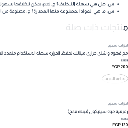
س: هل هي سهلة التنظيف؟
ج:
نعم، يمكن تنظيفها بسهول
س: ما هي المواد المصنوعة منها العصارة؟
ج:
مصنوعة من الف
منتجات ذات صلة
ادوات مطبخ
مج قهوه و شاي حراري ميتالك لحفظ الحراره سهله الاستخدام متعدد ال
تم
EGP
200
التقييم
0
من
قراءة المزيد
5
ادوات مطبخ
زمزميه مياه سيليكون (بينك فاتح)
تم
EGP
120
التقييم