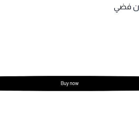
ون فضي
Buy now