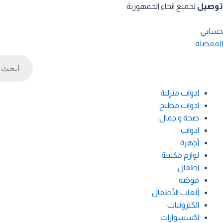
خطي
توصيل
لجميع انحاء الجمهورية
لى
لمحتوى
حسابي
المفضلة
Products
search
ادوات منزلية
ادوات مطبخ
صحة و جمال
ادوات
أجهزة
لوازم مكتبية
اطفال
موضة
ألعاب الأطفال
الكترونيات
اكسسوارات