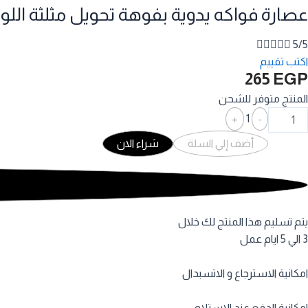
عصارة فواكه يدوية بفوهة تحويل مثلثة الل





5/5
اكتب تقييم
265
EGP
المنتج متوفر للشحن
Quantity
+
1
-
أضف إلي السلة
شراء الان
يتم تسليم هذا المنتج لك خلال
3 الي 5 ايام عمل
امكانية الاسترجاع و الاتسبدال
امكانية الدفع عند الاستلام