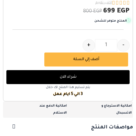





اكتب تقييم
699
EGP
800
EGP
المنتج متوفر للشحن
+
-
أضف إلي السلة
شراء الان
يتم تسليم هذا المنتج لك خلال
3 الي 5 ايام عمل
امكانية الاسترجاع و
امكانية الدفع عند
الاتسبدال
الاستلام
مواصفات المنتج