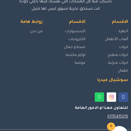
باسكت فيه كل المنتجات اللي نفسك فيها بأعلي جودة
انت تستحق تجربة تسوق ليس لها مثيل
الاقسام
الاقسام
روابط هامة
أجهزة
اكسسوارات
من نحن
ألعاب الأطفال
الكترونيات
ادوات
صحة و جمال
ادوات مطبخ
لوازم مكتبية
ادوات منزلية
موضة
اطفال
سوشيال ميديا
للتعاون معنا او الامور الهامة
01115415019
0