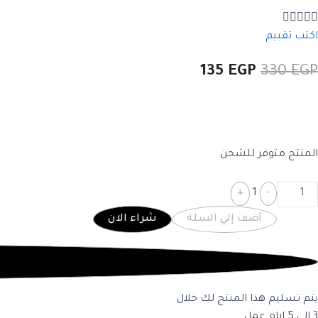





اكتب تقييم
135
EGP
330
EGP
المنتج متوفر للشحن
+
1
-
أضف إلي السلة
شراء الان
يتم تسليم هذا المنتج لك خلال
3 الي 5 ايام عمل