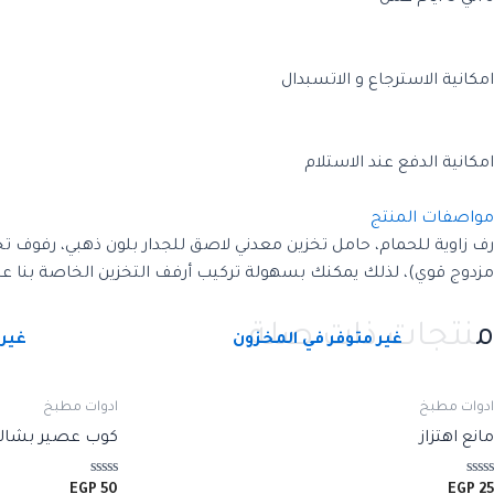
امكانية الاسترجاع و الاتسبدال
امكانية الدفع عند الاستلام
مواصفات المنتج
رف زاوية للحمام، حامل تخزين معدني لاصق للجدار بلون ذهبي، رفوف 
مزدوج قوي)، لذلك يمكنك بسهولة تركيب أرفف التخزين الخاصة بنا على 
منتجات ذات صلة
غير متوفر في المخزون
غير 
ادوات مطبخ
ادوات مطبخ
مانع اهتزاز
كوب عصير بشال
تم
تم
EGP
50
EGP
25