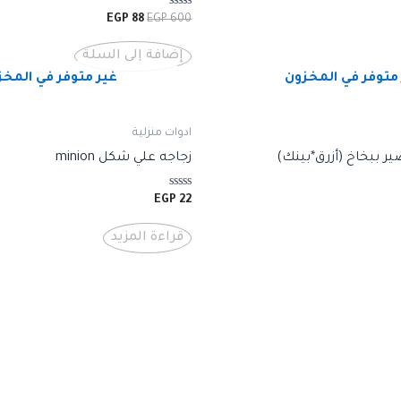
تم
EGP
88
EGP
600
التقييم
0
من
إضافة إلى السلة
5
متوفر في المخزون
غير متوفر في المخ
ادوات منزلية
ير ببخاخ (أزرق*بينك)
زجاجه علي شكل minion
تم
EGP
22
التقييم
0
من
قراءة المزيد
5