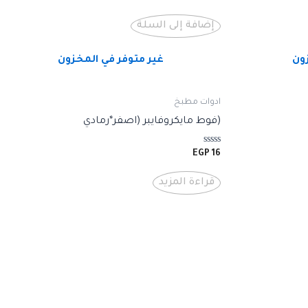
التقييم
0
من
إضافة إلى السلة
5
زون
غير متوفر في المخزون
ادوات مطبخ
(فوط مايكروفايبر (اصفر*رمادي
تم
EGP
16
التقييم
0
من
قراءة المزيد
5