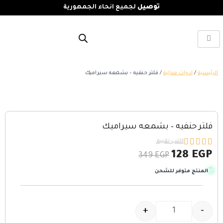
توصيل
لجميع انحاء الجمهورية
الرئيسية
/
ادوات منزلية
/ فلتر حنفيه – بشمعه سيراميك
فلتر حنفيه – بشمعه سيراميك





اكتب تقييم
128
EGP
349
EGP
المنتج متوفر للشحن
+
-