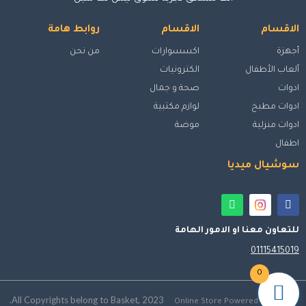
الاقسام
الاقسام
روابط هامة
أجهزة
اكسسوارات
من نحن
ألعاب الأطفال
الكترونيات
ادوات
صحة و جمال
ادوات مطبخ
لوازم مكتبية
ادوات منزلية
موضة
اطفال
سوشيال ميديا
للتعاون معنا او الامور الهامة
01115415019
0
All Copyrights belong to Basket, 2023.
Online Store Powered by ebaskt