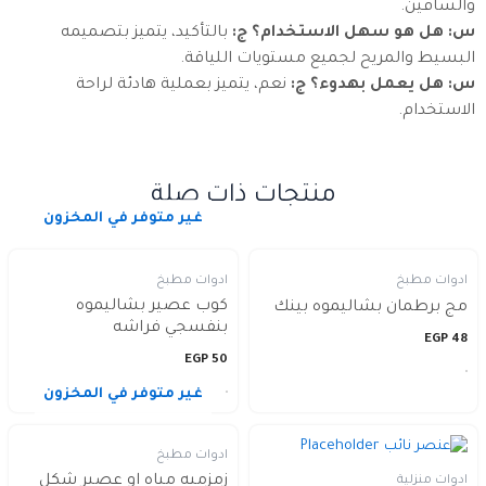
والساقين.
س: هل هو سهل الاستخدام؟
ج:
بالتأكيد، يتميز بتصميمه
البسيط والمريح لجميع مستويات اللياقة.
س: هل يعمل بهدوء؟
ج:
نعم، يتميز بعملية هادئة لراحة
الاستخدام.
منتجات ذات صلة
غير متوفر في المخزون
ادوات مطبخ
ادوات مطبخ
كوب عصير بشاليموه
مج برطمان بشاليموه بينك
بنفسجي فراشه
EGP
48
EGP
50
غير متوفر في المخزون
ادوات مطبخ
زمزميه مياه او عصير شكل
ادوات منزلية