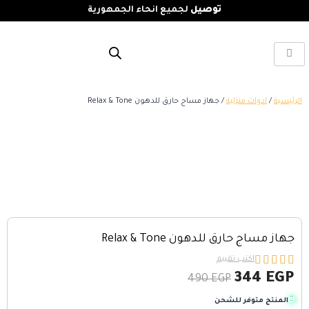
توصيل
لجميع انحاء الجمهورية
الرئيسية
/
ادوات منزلية
/ جهاز مساج حارق للدهون Relax & Tone
جهاز مساج حارق للدهون Relax & Tone





اكتب تقييم
344
EGP
490
EGP
المنتج متوفر للشحن