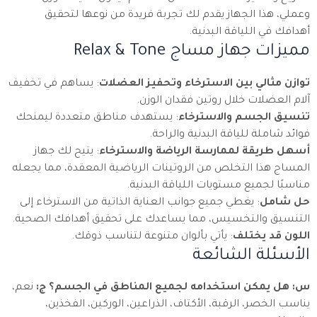
وعملي، هذا الجهاز يقدم لك تجربة فريدة من نوعها لتحقيق
أهدافك في اللياقة البدنية.
مميزات جهاز مساج Relax & Tone
توازن مثالي بين الاسترخاء وتحفيز العضلات
: يساهم في تخفيف
آلام العضلات خلال روتين فقدان الوزن.
تنسيق الجسم والاسترخاء
: يستهدف مناطق متعددة ليمنحك
فوائد شاملة للياقة البدنية والراحة.
أسهل طريقة لممارسة الرياضة والاسترخاء
: يتيح لك جهاز
المساج هذا التخلص من الروتينات الرياضية المعقدة، مما يجعله
مناسبًا لجميع مستويات اللياقة البدنية.
حل شامل
: يغطي جميع جوانب العناية الذاتية من الاسترخاء إلى
التنسيق والتخسيس، مما يساعدك على تحقيق أهدافك الصحية.
اللون قد يختلف
: يأتي بألوان متنوعة لتناسب ذوقك.
الأسئلة الشائعة
س: هل يمكن استخدامه لجميع المناطق في الجسم؟
ج:
نعم،
يناسب الخصر، الرقبة، الأكتاف، الذراعين، الوركين، الفخذين،