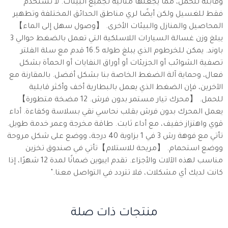
وقابلة للحمل، مما يجعلها مثالية لجميع البيئات. لا تُستخدم
فقط للغسيل ولكن أيضًا لري مناطق الحدائق المختلفة وتطهير
المحاصيل والمنازل والبيئات الأخرى. 【وصول سهل إلى الماء】
يبلغ وزن غسالة السيارات اللاسلكية التي تعمل بالضغط حوالي 3
باوند. يمكن للخرطوم الذي يبلغ طوله 16.5 قدم مع سلة الفلتر
تصفية الشوائب أو الجزيئات أو أوراق النفايات أو الحمأة بشكل
فعال، وحماية آلة الضغط الخاصة بنا بشكل أفضل. بالمقارنة مع
الآخرين، فإن الضغط الذي يعمل بالبطارية أخف وأكثر قابلية
للحمل. 【محرك تيار مستمر بدون فرش. 12 مضخة متطورة】
يعمل المحرك بدون فرش بقلب نحاسي نقي بسلاسة وكفاءة. أداء
قوي واهتزاز خفيف، مع أداء ثابت. طاقة مخرجة وعمر خدمة طويل.
تأتي مع فوهة رش 3 في 1 بزاوية 40 درجة، ووضع على شكل مروحة
ووضع استحمام. 【مريحة للاستلام】تأتي في صندوق تخزين
مناسب لهذه الآلات والأجزاء. تقدم ايبوين ضمانًا لمدة 12 شهرًا، إذا
كانت لديك أي مشكلات، فلا تتردد في التواصل معنا."
منتجات ذات صلة