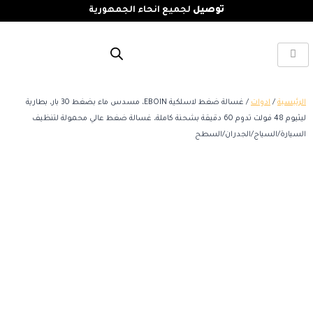
توصيل
لجميع انحاء الجمهورية
الرئيسية
/
ادوات
/ غسالة ضغط لاسلكية EBOIN، مسدس ماء بضغط 30 بار، بطارية
ليثيوم 48 فولت تدوم 60 دقيقة بشحنة كاملة، غسالة ضغط عالي محمولة لتنظيف
السيارة/السياج/الجدران/السطح