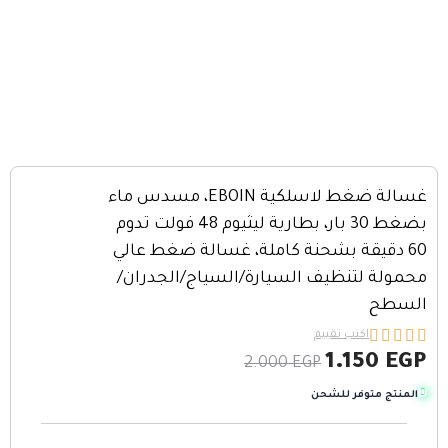
غسالة ضغط لاسلكية EBOIN، مسدس ماء
بضغط 30 بار، بطارية ليثيوم 48 فولت تدوم
60 دقيقة بشحنة كاملة، غسالة ضغط عالي
محمولة لتنظيف السيارة/السياج/الجدران/
السطح





اكتب تقييم
1.150
EGP
2.000
EGP
المنتج متوفر للشحن