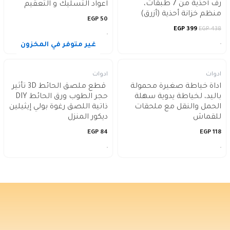
رف أحذية من 7 طبقات،
اعواد التسليك و التعقيم
منظم خزانة أحذية (أزرق)
EGP
50
EGP
399
EGP
438
غير متوفر في المخزون
ادوات
ادوات
اداة خياطة صغيرة محمولة
قطع ملصق الحائط 3D تأثير
باليد، لخياطة يدوية سهلة
حجر الطوب ورق الحائط DIY
الحمل والنقل مع ملحقات
ذاتية اللصق رغوة بولي إيثيلين
للقماش
ديكور المنزل
EGP
84
EGP
118