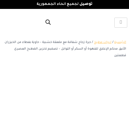
توصيل
لجميع انحاء الجمهورية
الرئيسية
/
ادوات مطبخ
/ جرة زجاج شفافة مع ملعقة خشبية – حاوية بغطاء من الخيزران
الأنيق محكم الإغلاق للقهوة أو السكر أو التوابل – تصميم تخزين المطبخ العصري
قطعتين