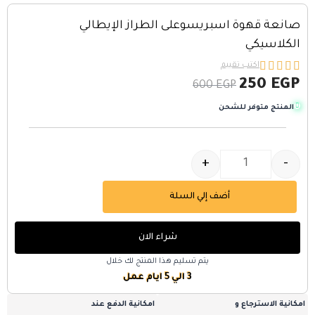
صانعة قهوة اسبريسوعلى الطراز الإيطالي
الكلاسيكي





اكتب تقييم
250
EGP
600
EGP
المنتج متوفر للشحن
+
-
أضف إلي السلة
شراء الان
يتم تسليم هذا المنتج لك خلال
3 الي 5 ايام عمل
امكانية الاسترجاع و
امكانية الدفع عند