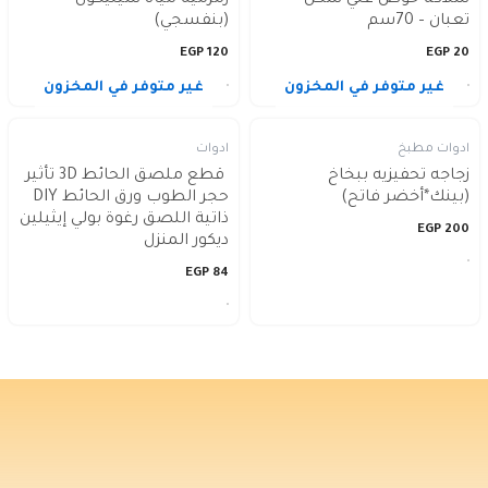
سلاكة حوض علي شكل
زمزميه مياه سيليكون
تعبان – 70سم
(بنفسجي)
EGP
120
EGP
20
غير متوفر في المخزون
غير متوفر في المخزون
ادوات مطبخ
ادوات
زجاجه تحفيزيه ببخاخ
قطع ملصق الحائط 3D تأثير
(بينك*أخضر فاتح)
حجر الطوب ورق الحائط DIY
ذاتية اللصق رغوة بولي إيثيلين
EGP
200
ديكور المنزل
EGP
84