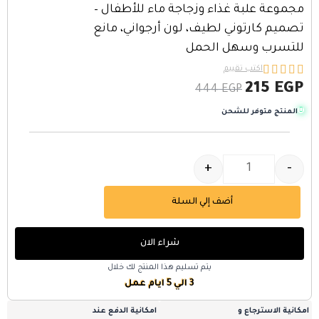
مجموعة علبة غذاء وزجاجة ماء للأطفال –
تصميم كارتوني لطيف، لون أرجواني، مانع
للتسرب وسهل الحمل





اكتب تقييم
215
EGP
444
EGP
المنتج متوفر للشحن
+
-
أضف إلي السلة
شراء الان
يتم تسليم هذا المنتج لك خلال
3 الي 5 ايام عمل
امكانية الاسترجاع و
امكانية الدفع عند