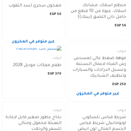
منظم اسلاك، مشابك
معجون سحري لسد الثقوب
اسلاك، عبوة من 10 قطع من
EGP
50
حامل ذاتي اللصق (بينك))
EGP
56
غير متوفر في المخزون
ادوات
فوهة ضغط عالي لمسدس
ادوات
رش المياه لاعمال البستنة
طقم مفكات موديل 2028
وغسيل الدراجات والسيارات
EGP
370
وتنظيف الشبابيك
EGP
250
غير متوفر في المخزون
ادوات
ادوات
شريط قياس تلسكوبي
بخاخ عطور صغير قابل لاعادة
اوتوماتيكي شريط قياس
التعبئة محمول ومثالي
الجسم المثالي لون ابيض
للسفر والرحلات