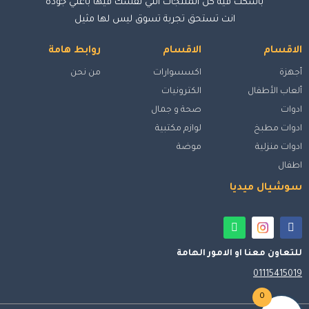
باسكت فيه كل المنتجات اللي نفسك فيها بأعلي جودة
انت تستحق تجربة تسوق ليس لها مثيل
الاقسام
الاقسام
روابط هامة
أجهزة
اكسسوارات
من نحن
ألعاب الأطفال
الكترونيات
ادوات
صحة و جمال
ادوات مطبخ
لوازم مكتبية
ادوات منزلية
موضة
اطفال
سوشيال ميديا
للتعاون معنا او الامور الهامة
01115415019
0