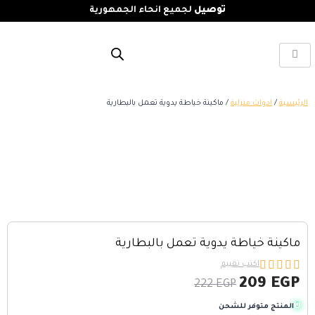
توصيل
لجميع انحاء الجمهورية
الرئيسية
/
ادوات منزلية
/ ماكينة خياطة يدوية تعمل بالبطارية
ماكينة خياطة يدوية تعمل بالبطارية





اكتب تقييم
209
EGP
222
EGP
المنتج متوفر للشحن