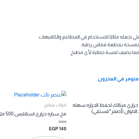
ي يجعله مثاليًا للاستخدام في المطاعم والكافيهات.
 بمسحه بقطعة قماش رطبة.
مما يضيف لمسة جمالية لأي مطبخ.
متوفر في المخزون
راري ميتالك لحفظ الحراره سهله
ادوات مطبخ
 الالوان (أصفر*فستقي)
مج سياره حراري استانليس 500 ملي
تم
EGP
140
التقييم
0