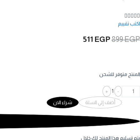





اكتب تقييم
511
EGP
899
EGP
المنتج متوفر للشحن
+
1
-
أضف إلي السلة
شراء الان
يتم تسليم هذا المنتج لك خلال