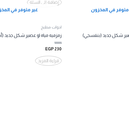
من
إضافة إلى السلة
5
متوفر في المخزون
غير متوفر في المخ
ادوات مطبخ
عصير شكل جديد (بنفسجي)
زمزميه مياه او عصير شكل جديد (أ
تم
EGP
230
التقييم
0
من
قراءة المزيد
5