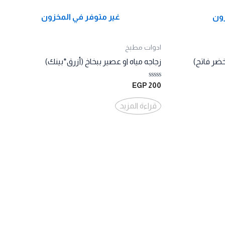
زون
غير متوفر في المخزون
ادوات مطبخ
خضر فاتح)
زجاجه مياه او عصير ببخاخ (أزرق*بينك)
تم
EGP
200
التقييم
0
من
قراءة المزيد
5