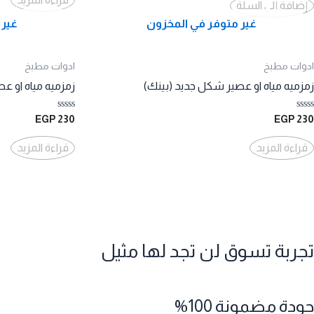
من
إضافة إلى السلة
5
5
غير متوفر في المخزون
غير 
ادوات مطبخ
ادوات مطبخ
زمزميه مياه او عصير شكل جديد (بينك)
زمزميه مياه او 
تم
تم
EGP
230
EGP
230
التقييم
التقييم
0
0
من
من
قراءة المزيد
قراءة المزيد
5
5
تجربة تسوق لن تجد لها مثيل
جودة مضمونة 100%