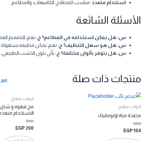
استخدام متعدد
: مناسب للمطابخ، الكافيهات، والمطاعم.
الأسئلة الشائعة
س: هل يمكن استخدامه في المطاعم؟
ج:
نعم، التصميم العمل
س: هل هو سهل التنظيف؟
ج:
نعم، يمكن تنظيفه بسهولة
س: هل يتوفر بألوان مختلفة؟
ج:
يأتي بلون الخشب الطبيعي، 
منتجات ذات صلة
غير 
ادوات مطبخ
مج قهوه و شاي ح
ادوات مطبخ
الاستخدام متعدد
مضخة مياه اوتوماتيك
تم
EGP
200
تم
EGP
104
التقييم
التقييم
0
0
من
قراءة المزيد