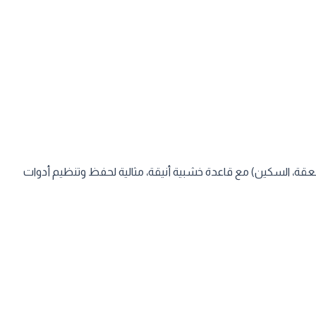
ران الطبيعي عالي الجودة. يتكون الطقم من 3 حوامل مخصصة (للشوكة، الملعقة، السكين) مع قاعدة خشبية أنيقة، مثالية لحفظ وتنظيم أدوات