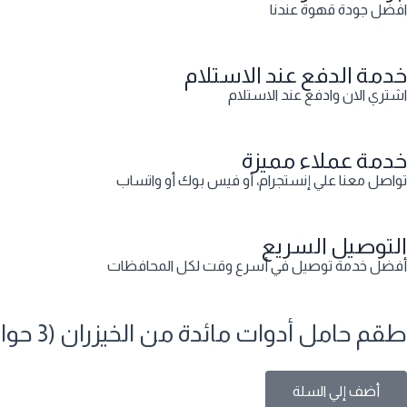
افضل جودة قهوة عندنا
خدمة الدفع عند الاستلام
اشتري الان وادفع عند الاستلام
خدمة عملاء مميزة
تواصل معنا علي إنستجرام، أو فيس بوك أو واتساب
التوصيل السريع
أفضل خدمة توصيل في أسرع وقت لكل المحافظات
طقم حامل أدوات مائدة من الخيزران (3 حوامل + صينية) لتخزين الشوك والملاعق والسكاكين – تصميم عصري أنيق
أضف إلي السلة