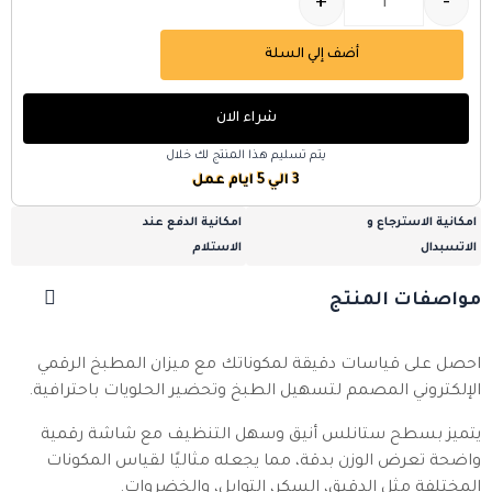
+
-
أضف إلي السلة
شراء الان
يتم تسليم هذا المنتج لك خلال
3 الي 5 ايام عمل
امكانية الاسترجاع و
امكانية الدفع عند
الاتسبدال
الاستلام
مواصفات المنتج
احصل على قياسات دقيقة لمكوناتك مع ميزان المطبخ الرقمي
الإلكتروني المصمم لتسهيل الطبخ وتحضير الحلويات باحترافية.
يتميز بسطح ستانلس أنيق وسهل التنظيف مع شاشة رقمية
واضحة تعرض الوزن بدقة، مما يجعله مثاليًا لقياس المكونات
المختلفة مثل الدقيق، السكر، التوابل، والخضروات.