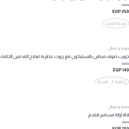
المنتج.
تم
يمكن
EGP
450
التقييم
اختيار
0
من
قراءة المزيد
الخيارات
5
على
صفحة
المنتج
صحة و جمال
جورب صوف مبطن بالسيليكون مع زيوت عطرية لعلاج القدمين الجافة وا
تم
EGP
140
التقييم
0
من
إضافة إلى السلة
5
صحة و جمال
اداة ازالة مسامير القدم
تم
EGP
280