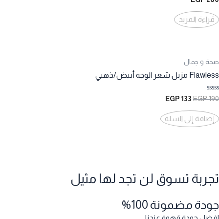
التقييم
0
من
قراءة المزيد
5
صحة و جمال
Flawless مزيل شعر الوجه أبيض/ذهبي
تم
السعر
السعر
EGP
133
EGP
190
التقييم
الأصلي
الحالي
0
هو:
هو:
من
إضافة إلى السلة
5
133 EGP.
190 EGP.
تجربة تسوق لن تجد لها مثيل
جودة مضمونة 100%
افضل جودة قهوة عندنا