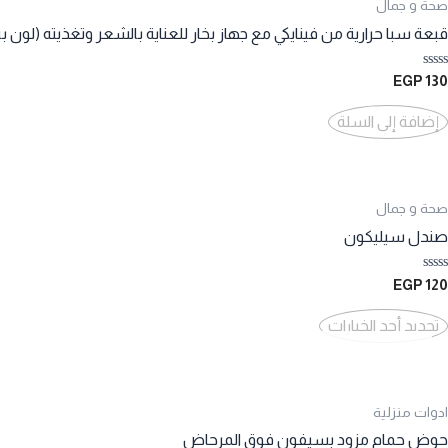
صحة و جمال
قبعة سبا حرارية من فينايكي مع جهاز بخار للعناية بالشعر وتغذيته (لون ب
تم
EGP
130
التقييم
0
من
إضافة إلى السلة
5
صحة و جمال
صندل سيليكون
تم
EGP
120
التقييم
0
هناك
من
تحديد أحد الخيارات
5
العديد
من
الأشكال
المختلفة
ادوات منزلية
لهذا
حوض حمام مزود بسيفون فوق المرحاض