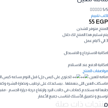





5/5
اكتب تقييم
55
EGP
المنتج متوفر للشحن
يتم تسليم هذا المنتج لك خلال
3 الي 5 ايام عمل
امكانية الاسترجاع و الاتسبدال
امكانية الدفع عند الاستلام
مواصفات المنتج
منامه للعين
(تحتوى على كيس جل) قبل النوم بساعه كيس الجل 
ماسكات العين اللى بنعملها ...بيساعدك على ترطيب ونضارة البشره وكما
طبعا انه يستخدم كمادات في حالات البرد وارتفاع درجة حرارة الجسم ؛ مفيد
توسيع و تضييق الأستك لتناسب جميع الأعمار
منتجات ذات صلة