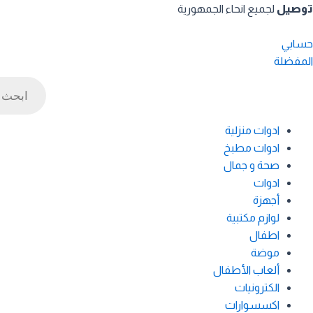
خطي
توصيل
لجميع انحاء الجمهورية
لى
لمحتوى
حسابي
المفضلة
Products
search
ادوات منزلية
ادوات مطبخ
صحة و جمال
ادوات
أجهزة
لوازم مكتبية
اطفال
موضة
ألعاب الأطفال
الكترونيات
اكسسوارات