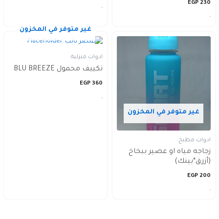
EGP
230
غير متوفر في المخزون
ادوات منزلية
تكييف محمول BLU BREEZE
EGP
360
غير متوفر في المخزون
ادوات مطبخ
زجاجه مياه او عصير ببخاخ
(أزرق*بينك)
EGP
200