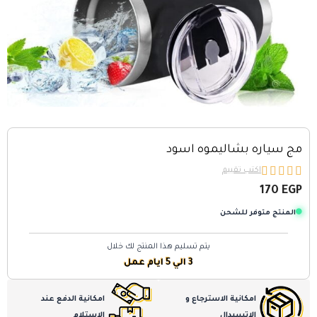
مج سياره بشاليموه اسود





اكتب تقييم
170
EGP
المنتج متوفر للشحن
يتم تسليم هذا المنتج لك خلال
3 الي 5 ايام عمل
امكانية الاسترجاع و
امكانية الدفع عند
الاتسبدال
الاستلام