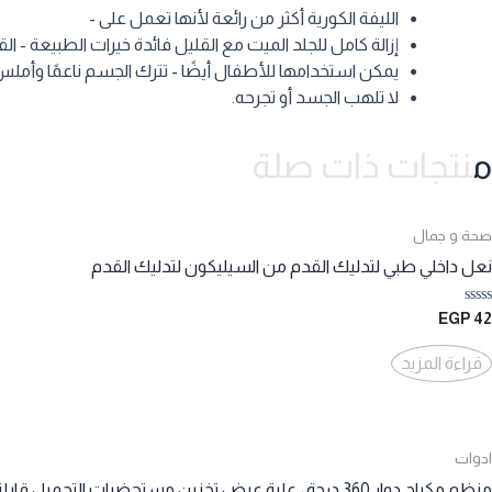
الليفة الكورية أكثر من رائعة لأنها تعمل على -
إزالة كامل للجلد الميت مع القليل فائدة خيرات الطبيعة - ا
يمكن استخدامها للأطفال أيضًا - تترك الجسم ناعمًا وأملس
لا تلهب الجسد أو تجرحه.
منتجات ذات صلة
صحة و جمال
نعل داخلي طبي لتدليك القدم من السيليكون لتدليك القدم
تم
EGP
42
التقييم
0
من
قراءة المزيد
5
ادوات
منظم مكياج دوار 360 درجة ، علبة عرض تخزين مستحضرات التجميل قابلة للتعديل