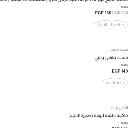
تم
السعر
السعر
EGP
250
EGP
390
التقييم
الأصلي
الحالي
0
هو:
هو:
من
إضافة إلى السلة
5
250 EGP.
390 EGP.
صحة و جمال
مسند ظهر رياضي
تم
EGP
140
التقييم
0
من
قراءة المزيد
5
الكترونيات
ماكينه حلاقه للوجه صغيره الحجم