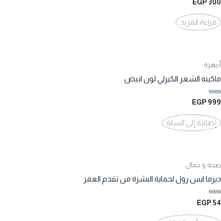
تم
EGP
300
التقييم
0
من
قراءة المزيد
5
أجهزة
ماكينه الشعر الكيرلي لون ابيض
تم
EGP
999
التقييم
0
من
إضافة إلى السلة
5
صحة و جمال
ديرما ايس رول لحماية البشرة من تقدم العمر
تم
EGP
54
التقييم
0
هناك
من