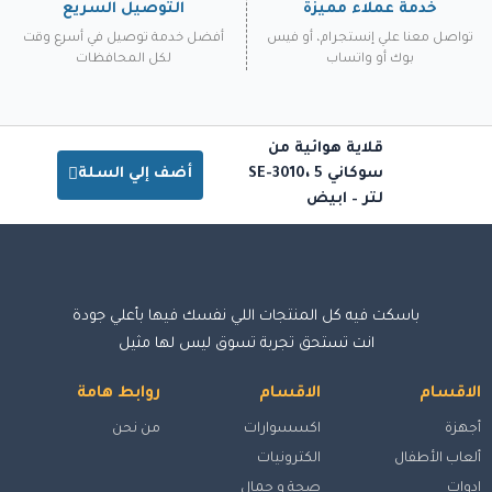
خدمة عملاء مميزة
التوصيل السريع
تواصل معنا علي إنستجرام، أو فيس
أفضل خدمة توصيل في أسرع وقت
بوك أو واتساب
لكل المحافظات
قلاية هوائية من
سوكاني SE-3010، 5
أضف إلي السلة
لتر – ابيض
باسكت فيه كل المنتجات اللي نفسك فيها بأعلي جودة
انت تستحق تجربة تسوق ليس لها مثيل
الاقسام
الاقسام
روابط هامة
أجهزة
اكسسوارات
من نحن
ألعاب الأطفال
الكترونيات
ادوات
صحة و جمال