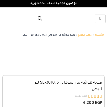
توصيل
لجميع انحاء الجمهورية
الرئيسية
/
ادوات مطبخ
/ قلاية هوائية من سوكاني SE-3010، 5 لتر – ابيض
قلاية هوائية من سوكاني SE-3010، 5 لتر –
ابيض





اكتب تقييم
4.200
EGP