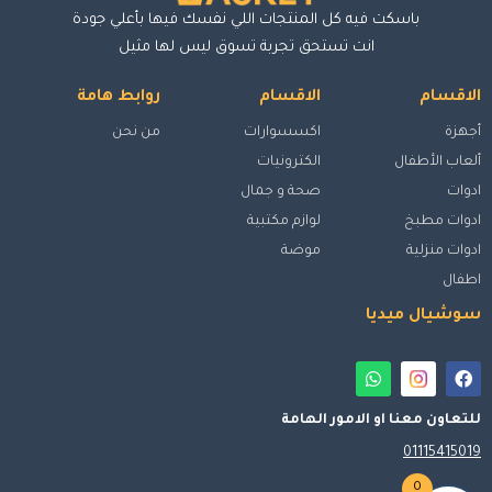
باسكت فيه كل المنتجات اللي نفسك فيها بأعلي جودة
انت تستحق تجربة تسوق ليس لها مثيل
الاقسام
الاقسام
روابط هامة
أجهزة
اكسسوارات
من نحن
ألعاب الأطفال
الكترونيات
ادوات
صحة و جمال
ادوات مطبخ
لوازم مكتبية
ادوات منزلية
موضة
اطفال
سوشيال ميديا
للتعاون معنا او الامور الهامة
01115415019
0