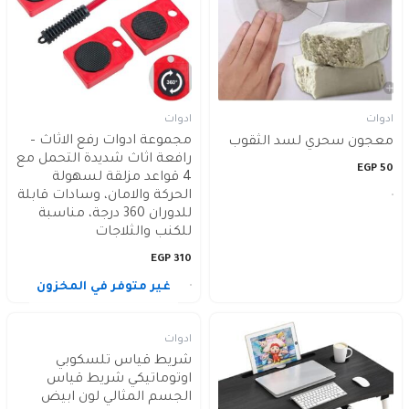
ادوات
ادوات
مجموعة ادوات رفع الاثاث –
معجون سحري لسد الثقوب
رافعة اثاث شديدة التحمل مع
EGP
50
4 قواعد مزلقة لسهولة
الحركة والامان، وسادات قابلة
للدوران 360 درجة، مناسبة
للكنب والثلاجات
EGP
310
غير متوفر في المخزون
ادوات
شريط قياس تلسكوبي
اوتوماتيكي شريط قياس
الجسم المثالي لون ابيض