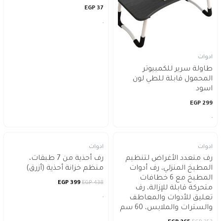
EGP
37
ادوات
طاولة سرير للكمبيوتر
المحمول قابلة للطي لون
اسود
EGP
299
ادوات
ادوات
رف متعدد الأغراض لتنظيم
رف أحذية من 7 طبقات،
المطبخ المنزلي، رف أدوات
منظم خزانة أحذية (أزرق)
المطبخ مع 6 خطافات
EGP
399
EGP
438
متحركة قابلة للإزالة، رف
تعليق للأدوات والمعاطف
والسترات والملابس، 60 سم