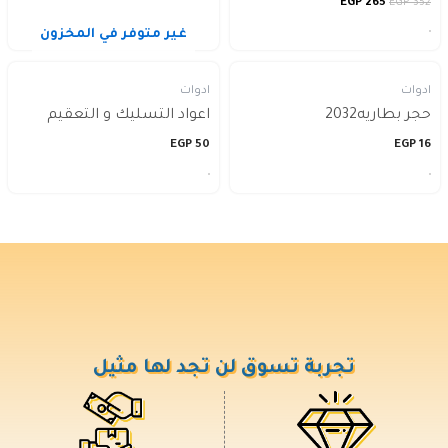
EGP
265
EGP
352
غير متوفر في المخزون
ادوات
ادوات
حجر بطاريه2032
اعواد التسليك و التعقيم
EGP
50
EGP
16
تجربة تسوق لن تجد لها مثيل