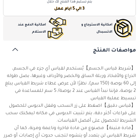
يتم تسليم هذا المنتج لك خلال
3 الي 5 ايام عمل
امكانية الاسترجاع و
امكانية الدفع عند
الاتسبدال
الاستلام
مواصفات المنتج
【شريط قياس الجسم】يُستخدم لقياس أي جزء في الجسم،
الذراع والأفخاذ وربلة الساق والخصر والأرداف وغيرها، يصل طوله
إلى 60 بوصة (150 سم)، نظرًا لأن عرض غطاء شريط القياس يبلغ
2 بوصة، فإننا نبدأ القياس عند 2 بوصة/ 5 سم للمساعدة في
تبسيط عملية القياس.
【قياس دقيق】اضغط على زر السحب وقفل الدبوس للحصول
على قراءات أكثر دقة، يتم تثبيت الدبوس في مكانه ليمكنك سحب
الشريط للحصول على أفضل القياسات.
【مادة متينة】مصنوع من مادة فاخرة وناعمة ومرنة، كما أن
شريط القياس لن يتمدد أو يتشوه لتجنب حدوث أي إصابات أو ضرر