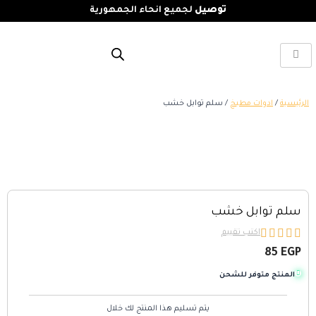
توصيل
لجميع انحاء الجمهورية
الرئيسية
/
ادوات مطبخ
/ سلم توابل خشب
سلم توابل خشب





اكتب تقييم
85
EGP
المنتج متوفر للشحن
يتم تسليم هذا المنتج لك خلال