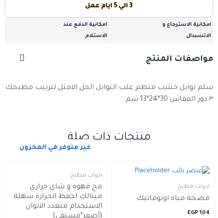
3 الي 5 ايام عمل
امكانية الاسترجاع و
امكانية الدفع عند
الاتسبدال
الاستلام
مواصفات المنتج
سلم توابل خشب منظم علب التوابل الحل الامثل لترتيب مطبخك
٣ دور المقاس 30*24*13 سم
منتجات ذات صلة
غير متوفر في المخزون
ادوات مطبخ
مج قهوه و شاي حراري
ادوات مطبخ
ميتالك لحفظ الحراره سهله
مضخة مياه اوتوماتيك
الاستخدام متعدد الالوان
EGP
104
(أصفر*فستقي)