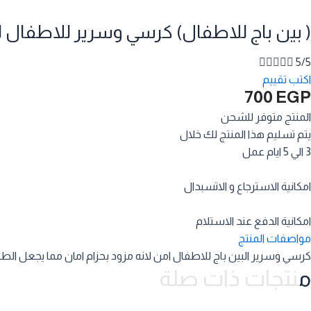
( بين باج للاطفال) كرسي وسرير للاطفال لنو





5/5
اكتب تقييم
700
EGP
المنتج متوفر للشحن
يتم تسليم هذا المنتج لك خلال
3 الي 5 ايام عمل
امكانية الاسترجاع و الاتسبدال
امكانية الدفع عند الاستلام
مواصفات المنتج
كرسي وسرير البين باج للاطفال امن لانه مزود بحزام امان مما يجعل الطف
منتجات ذات صلة