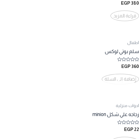
تم
EGP
380
التقييم
0
من
قراءة المزيد
5
اطفال
سلم بوتي لوكس
تم
EGP
360
التقييم
0
من
إضافة إلى السلة
5
ادوات منزلية
زجاجه علي شكل minion
تم
EGP
22
التقييم
0