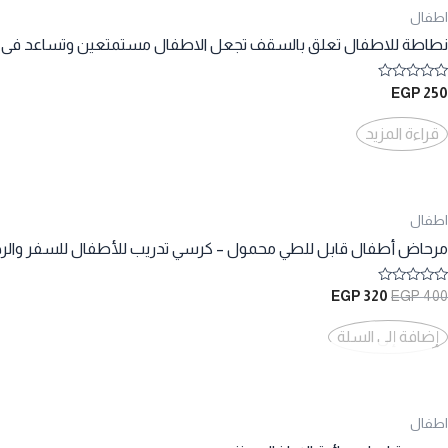
اطفال
نطاطة للاطفال تعلق بالسقف تجعل الاطفال مستمتعين وتساعد فى نم
تم
EGP
250
التقييم
0
من
قراءة المزيد
5
اطفال
مرحاض أطفال قابل للطي محمول – كرسي تدريب للأطفال للسفر والر
تم
السعر
السعر
EGP
320
EGP
400
التقييم
الأصلي
الحالي
0
هو:
هو:
من
إضافة إلى السلة
5
320 EGP.
400 EGP.
اطفال