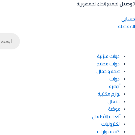
خطي
توصيل
لجميع انحاء الجمهورية
لى
لمحتوى
حسابي
المفضلة
Products
search
ادوات منزلية
ادوات مطبخ
صحة و جمال
ادوات
أجهزة
لوازم مكتبية
اطفال
موضة
ألعاب الأطفال
الكترونيات
اكسسوارات