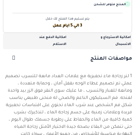
المنتج متوفر للشحن
يتم تسليم هذا المنتج لك خلال
3 الي 5 ايام عمل
امكانية الاسترجاع و
امكانية الدفع عند
الاتسبدال
الاستلام
مواصفات المنتج
1 لتر زجاجة ماء تحفيزية مع علامات العداد مانعة للتسرب تصميم
عملي تم تصميم غطاء الوجه بقفل أمان ، وحماية متعددة ،
ومانعة للغبار والتسرب ، ما عليك سوى النقر فوق الزر بيد واحدة
لفتحه. فم السيليكون الناعم والصحي له منحنى طبيعي يناسب
شكل فم الشخص عند شرب الماء تحتوي على اقتباسات تحفيزية
فريدة وعلامات زمنية على جسم زجاجة الماء ، لتذكيرك بشرب
كمية كافية من الماء والحفاظ على رطوبة جسمك طوال اليوم ،
حتى تتمكن من البقاء بصحة جيدة الاختيار الأمثل زجاجة المياه
النهارية مناسبة للأشخاص من جميع الأعمار ، سواء كانت