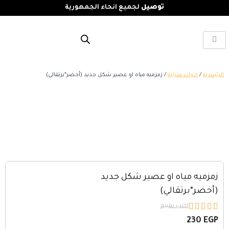
توصيل
لجميع انحاء الجمهورية
الرئيسية
/
ادوات منزلية
/ زمزميه مياه او عصير شكل جديد (أخضر*برتقالي)
زمزميه مياه او عصير شكل جديد
(أخضر*برتقالي)





اكتب تقييم
230
EGP