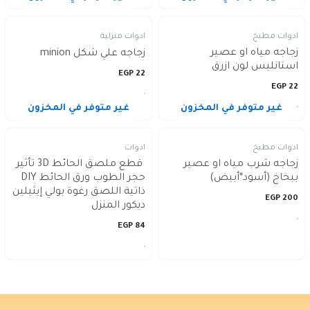
ادوات مطبخ
ادوات منزلية
زجاجه مياه او عصير
زجاجه علي شكل minion
استانليس لون ازرق
EGP
22
EGP
22
غير متوفر في المخزون
غير متوفر في المخزون
ادوات مطبخ
ادوات
زجاجه شرب مياه او عصير
قطع ملصق الحائط 3D تأثير
ببخاخ (أسود*أبيض)
حجر الطوب ورق الحائط DIY
ذاتية اللصق رغوة بولي إيثيلين
EGP
200
ديكور المنزل
EGP
84