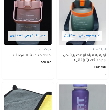
غير متوفر في المخزون
غير متوفر في المخزون
ادوات مطبخ
ادوات مطبخ
زمزميه مياه او عصير شكل
زجاجه مياه بشاليموه 1لتر
جديد (أخضر*برتقالي)
EGP
180
EGP
230