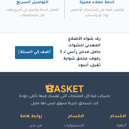
خدمة عملاء مميزة
التوصيل السريع
تواصل معنا علي إنستجرام، أو فيس
أفضل خدمة توصيل في أسرع وقت
بوك أو واتساب
لكل المحافظات
رف شواء الأضلاع
المعدني للشواء،
حامل مدخن رأسي لـ 5
أضف إلي السلة
رفوف، ملحق شواية
ثقيل، أسود
باسكت فيه كل المنتجات اللي نفسك فيها بأعلي جودة
انت تستحق تجربة تسوق ليس لها مثيل
الاقسام
الاقسام
روابط هامة
أجهزة
اكسسوارات
من نحن