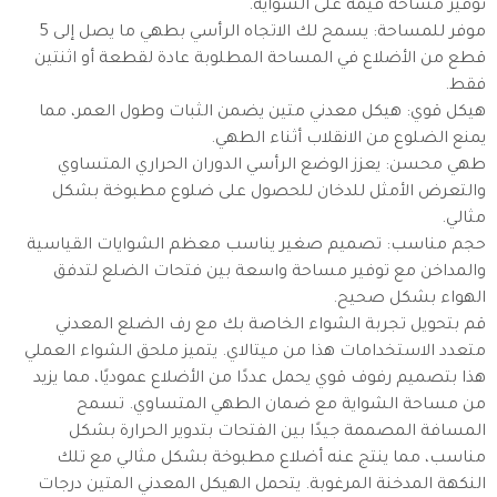
توفير مساحة قيّمة على الشواية.
موفر للمساحة: يسمح لك الاتجاه الرأسي بطهي ما يصل إلى 5
قطع من الأضلاع في المساحة المطلوبة عادة لقطعة أو اثنتين
فقط.
هيكل قوي: هيكل معدني متين يضمن الثبات وطول العمر، مما
يمنع الضلوع من الانقلاب أثناء الطهي.
طهي محسن: يعزز الوضع الرأسي الدوران الحراري المتساوي
والتعرض الأمثل للدخان للحصول على ضلوع مطبوخة بشكل
مثالي.
حجم مناسب: تصميم صغير يناسب معظم الشوايات القياسية
والمداخن مع توفير مساحة واسعة بين فتحات الضلع لتدفق
الهواء بشكل صحيح.
قم بتحويل تجربة الشواء الخاصة بك مع رف الضلع المعدني
متعدد الاستخدامات هذا من ميتالاي. يتميز ملحق الشواء العملي
هذا بتصميم رفوف قوي يحمل عددًا من الأضلاع عموديًا، مما يزيد
من مساحة الشواية مع ضمان الطهي المتساوي. تسمح
المسافة المصممة جيدًا بين الفتحات بتدوير الحرارة بشكل
مناسب، مما ينتج عنه أضلاع مطبوخة بشكل مثالي مع تلك
النكهة المدخنة المرغوبة. يتحمل الهيكل المعدني المتين درجات