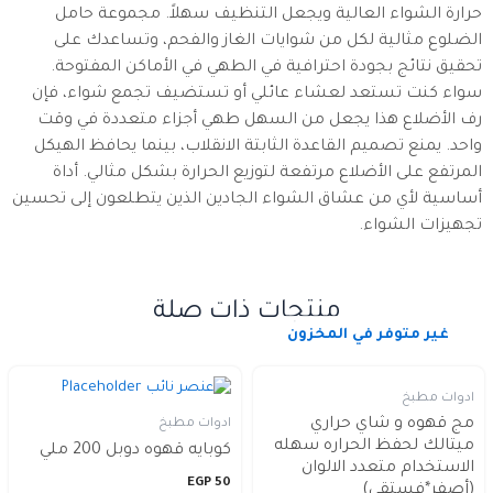
حرارة الشواء العالية ويجعل التنظيف سهلاً. مجموعة حامل
الضلوع مثالية لكل من شوايات الغاز والفحم، وتساعدك على
تحقيق نتائج بجودة احترافية في الطهي في الأماكن المفتوحة.
سواء كنت تستعد لعشاء عائلي أو تستضيف تجمع شواء، فإن
رف الأضلاع هذا يجعل من السهل طهي أجزاء متعددة في وقت
واحد. يمنع تصميم القاعدة الثابتة الانقلاب، بينما يحافظ الهيكل
المرتفع على الأضلاع مرتفعة لتوزيع الحرارة بشكل مثالي. أداة
أساسية لأي من عشاق الشواء الجادين الذين يتطلعون إلى تحسين
تجهيزات الشواء.
منتجات ذات صلة
غير متوفر في المخزون
ادوات مطبخ
مج قهوه و شاي حراري
ادوات مطبخ
ميتالك لحفظ الحراره سهله
كوبايه قهوه دوبل 200 ملي
الاستخدام متعدد الالوان
EGP
50
(أصفر*فستقي)