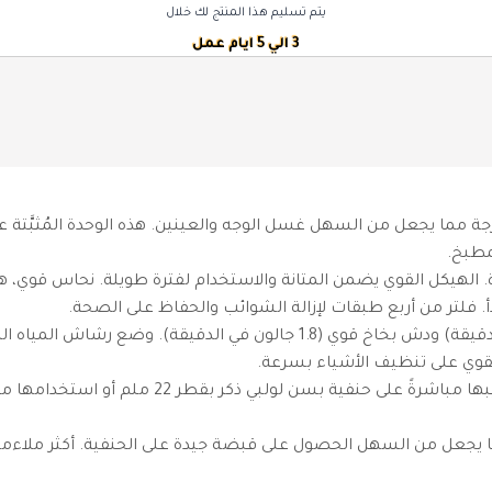
يتم تسليم هذا المنتج لك خلال
3 الي 5 ايام عمل
 حنفية مرشدة للمياه】تتميز بزاوية دوران كبيرة 1080 درجة مما يجعل من السهل غسل الوجه والعينين
مطبخ.
. فلتر من أربع طبقات لإزالة الشوائب والحفاظ على الصحة.
【وضعان لتدفق المياه】تدفق فقاعي لطيف (1.8 جالون في الدقيقة) ودش بخ
قوي على تنظيف الأشياء بسرعة.
✅【سهولة التركيب】تتوافق مع معظم الحنفيات. يم
مما يجعل من السهل الحصول على قبضة جيدة على الحنفية. أكثر مل