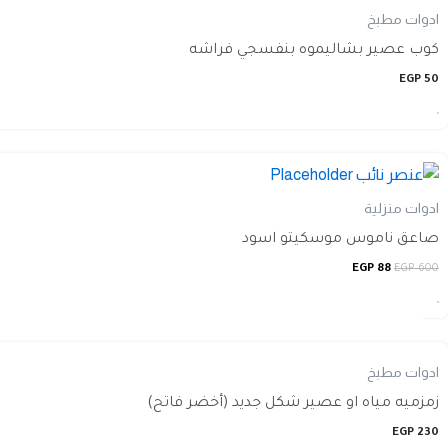
ادوات مطبخ
كوب عصير بشاليموه بنفسجي فراشه
EGP
50
ادوات منزلية
صاعق ناموس موسكيتو اسود
السعر
السعر
EGP
88
EGP
600
الأصلي
الحالي
هو:
هو:
88 EGP.
600 EGP.
ادوات مطبخ
زمزميه مياه او عصير شكل جديد (أخضر فاتح)
EGP
230