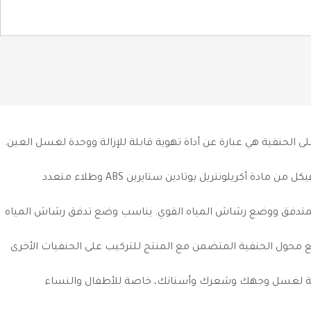
. هذه الوحدة المُثبَّتة على الحنفية هي عبارة عن أداة تهوية قابلة للإزالة ووحدة لغسل العين.
【مادة عالية الجودة】مصنوعة من النحاس الخام عالي الجودة. الهيكل القوي يضمن المتانة والاستخدام لفترة طويلة. نحاس قوي، هيكل من مادة أكريلونتريل بوتادين ستايرين ABS وطلاء متعدد
اخ قوي (1.8 جالون في الدقيقة). وضع رشاش المياه المتدفق ووضع رشاش المياه القوي. يناسب وضع تدفق رشاش المياه
كن تركيبها مباشرةً على حنفية بسن لولبي ذكر بقطر 22 ملم أو استخدامها مع محول الحنفية المتضمن مع المنتج للتركيب على الحنفيات الأخرى
اءمة لغسل وجهك وشعرك وأسنانك، خاصة للأطفال والنساء