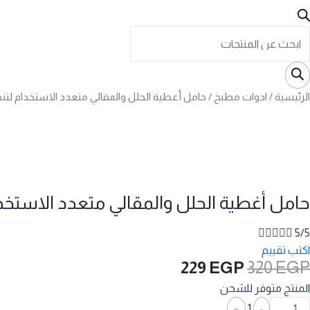
Product
searc
الرئيسية
/
ادوات مطبخ
/ حامل أغطية الحلل والمقالي متعدد الاستخدام لتنظيم ال
حامل أغطية الحلل والمقالي متعدد الاستخدام لتن





5/5
اكتب تقييم
السعر
السعر
229
EGP
320
EGP
الأصلي
الحالي
المنتج متوفر للشحن
هو:
هو:
Quantity
+
1
-