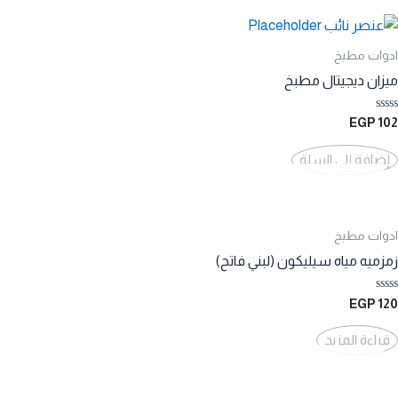
ادوات مطبخ
ميزان ديجيتال مطبخ
تم
EGP
102
التقييم
0
من
إضافة إلى السلة
5
ادوات مطبخ
زمزميه مياه سيليكون (لبني فاتح)
تم
EGP
120
التقييم
0
من
قراءة المزيد
5