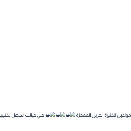
خلي حياتك اسهل بكتييير 