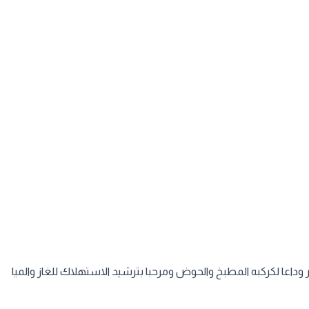
وداعا لكركبه المطبخ والحوض ومرحبا بترشيد الاستهلاك للغاز والميا