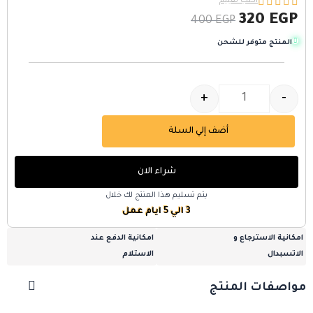





اكتب تقييم
320
EGP
400
EGP
المنتج متوفر للشحن
+
-
أضف إلي السلة
شراء الان
يتم تسليم هذا المنتج لك خلال
3 الي 5 ايام عمل
امكانية الاسترجاع و
امكانية الدفع عند
الاتسبدال
الاستلام
مواصفات المنتج