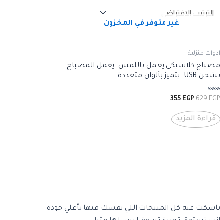
غير متوفر في المخزون
ادوات منزلية
مصباح كلاسيكي يعمل باللمس. يعمل المصباح
بشحن USB. يتميز بألوان متعددة
تم
السعر
السعر
355
EGP
629
EGP
التقييم
الأصلي
الحالي
0
هو:
هو:
من
قراءة المزيد
5
355 EGP.
629 EGP.
باسكت فيه كل المنتجات اللي نفسك فيها بأعلي جودة